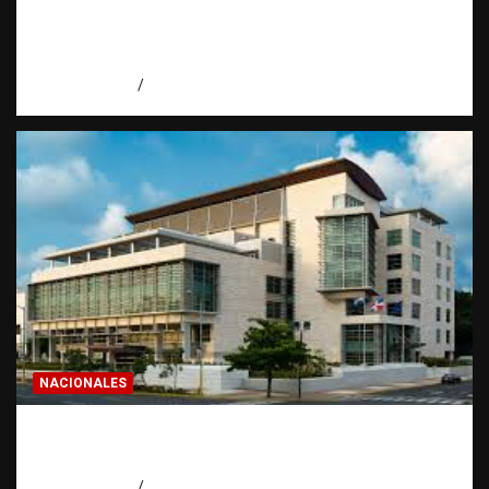
Economía dominicana: la pregunta que
todo dominicano en el exterior hace antes
de invertir
agosto 7, 2026
Eduardo Pérez Agüero
NACIONALES
Condenan a 30 años a dos hombres por
intento de asesinato en Capotillo
agosto 7, 2026
Miguel Ferrera