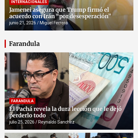
INTERNACIONALES
Jamenei asegura que Trump firmó el
acuerdo con Irán “por desesperación”
junio 21, 2026
Miguel Ferrera
Farandula
FARANDULA
El Pachá revela la dura lección que le dejó
perderlo todo
julio 25, 2026
Reynaldo Sanchez