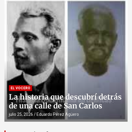
EL 
Cu
EL VOCERO
La historia que descubrí detrás
bl
de una calle de San Carlos
se
julio 25, 2026
Eduardo Pérez Agüero
julio