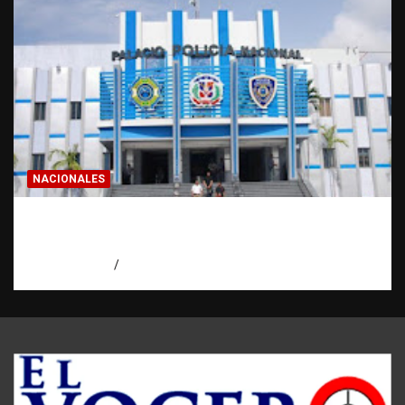
NACIONALES
Homicidios en RD alcanzan su tasa más
baja en años
agosto 7, 2026
Eduardo Pérez Agüero