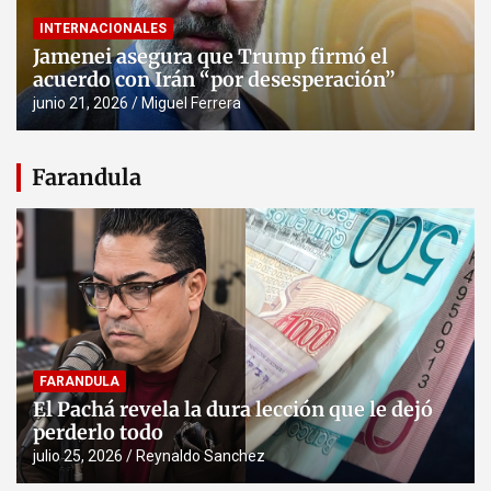
INTERNACIONALES
Jamenei asegura que Trump firmó el
acuerdo con Irán “por desesperación”
junio 21, 2026
Miguel Ferrera
Farandula
FARANDULA
El Pachá revela la dura lección que le dejó
perderlo todo
julio 25, 2026
Reynaldo Sanchez