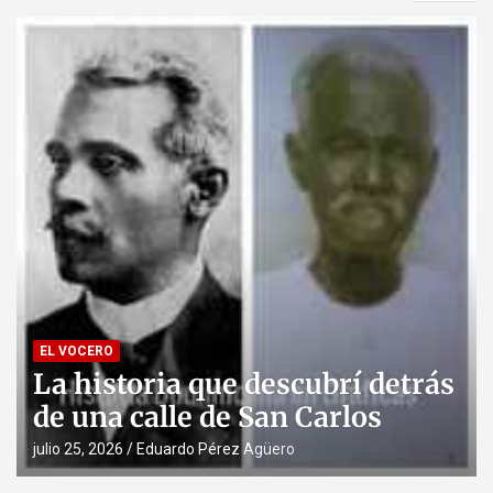
EL VOCERO
Cuando n
toria que descubrí detrás
blindado
 calle de San Carlos
seguros 
6
Eduardo Pérez Agüero
julio 14, 2026
Ed