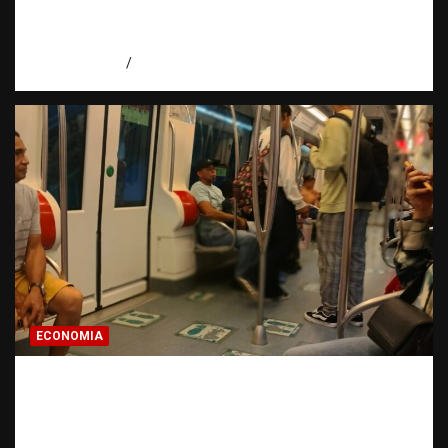
Santos y reafirma la defensa de la libertad
de expresión
agosto 7, 2026
Miguel Ferrera
ECONOMIA
Economía dominicana: la pregunta que
todo dominicano en el exterior hace antes
de invertir