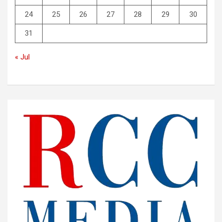
24
25
26
27
28
29
30
31
« Jul