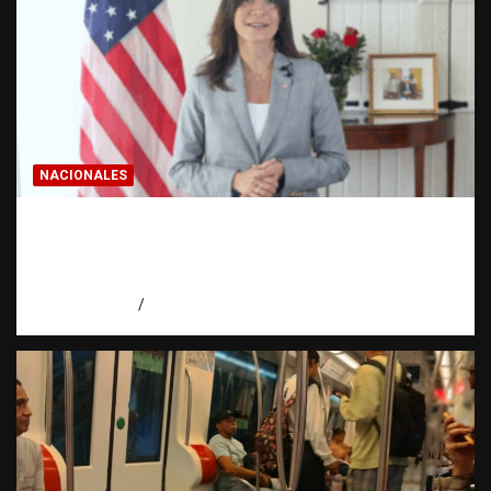
NACIONALES
Embajadora de EE. UU. responde a Aneudys
Santos y reafirma la defensa de la libertad
de expresión
agosto 7, 2026
Miguel Ferrera