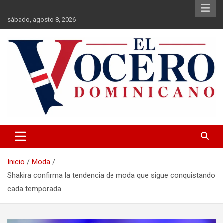
Saltar
al
sábado, agosto 8, 2026
contenido
El Vocero Dominicano
El Vocero Dominicano
Inicio
Moda
Shakira confirma la tendencia de moda que sigue conquistando
cada temporada