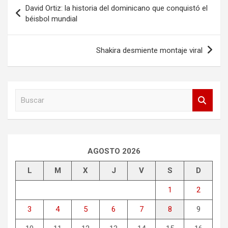
Navegación
David Ortiz: la historia del dominicano que conquistó el
de
béisbol mundial
entradas
Shakira desmiente montaje viral
B
u
s
c
a
r
AGOSTO 2026
L
M
X
J
V
S
D
1
2
3
4
5
6
7
8
9