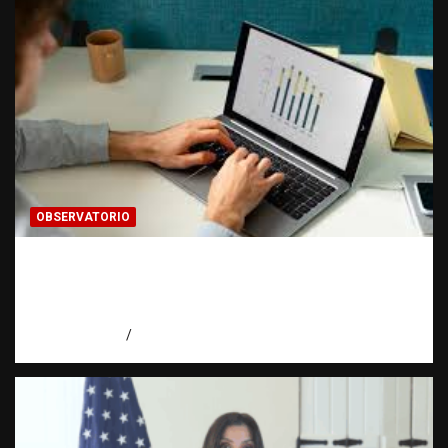
OBSERVATORIO
Cómo hacer una estadística: del dato a la
evidencia | Observatorio Fundación RATT
Dominicana
agosto 8, 2026
Eduardo Pérez Agüero