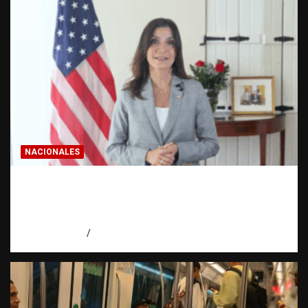
NACIONALES
Embajadora de EE. UU. responde a Aneudys
Santos y reafirma la defensa de la libertad
de expresión
agosto 7, 2026
Miguel Ferrera