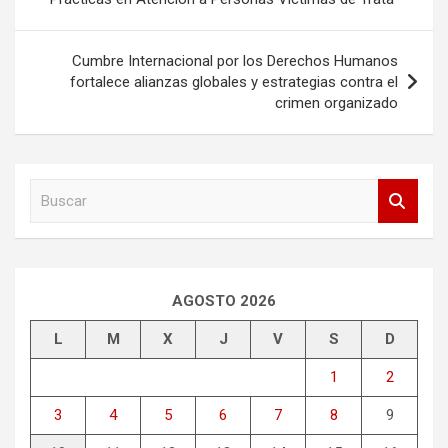
de
entradas
Cumbre Internacional por los Derechos Humanos
fortalece alianzas globales y estrategias contra el
crimen organizado
B
u
s
c
a
r
AGOSTO 2026
L
M
X
J
V
S
D
1
2
3
4
5
6
7
8
9