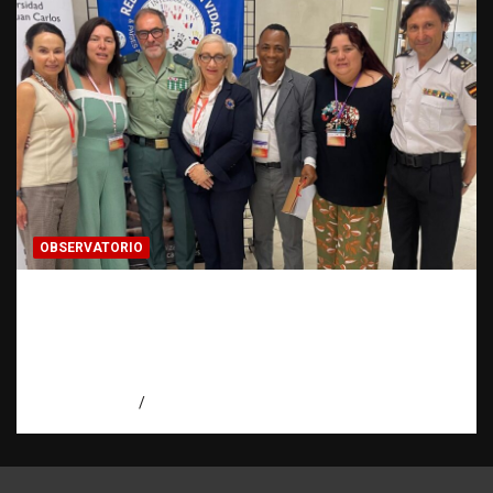
OBSERVATORIO
Cooperación ONG y agencias
internacionales | La pregunta que nació al
investigar HSI | Observatorio Fundación
RATT Dominicana
agosto 5, 2026
Eduardo Pérez Agüero