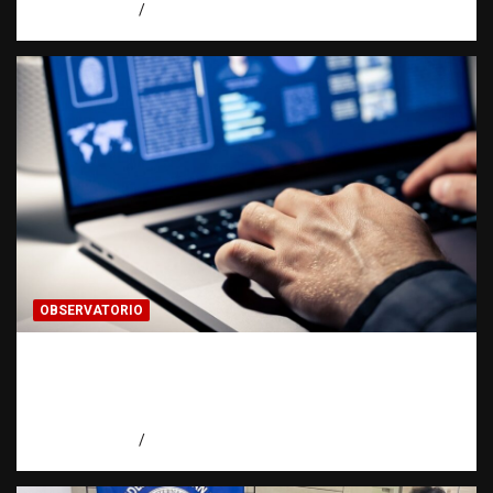
agosto 5, 2026
Eduardo Perez
OBSERVATORIO
Evidencia digital: la prueba invisible que
hoy fortalece las investigaciones |
Observatorio Fundación RATT Dominicana
agosto 5, 2026
Eduardo Pérez Agüero