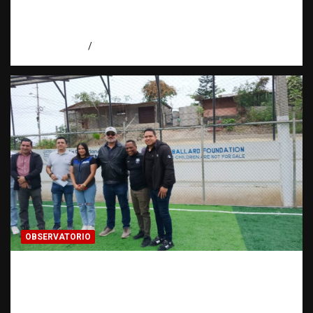
alianza por las víctimas | Observatorio |
Fundación RATT
agosto 5, 2026
Eduardo Perez
OBSERVATORIO
Investigación de una ONG sobre trata de
personas: qué puede y qué no puede hacer |
Observatorio RATT Dominicana