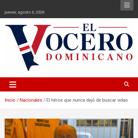
Saltar
al
jueves, agosto 6, 2026
contenido
El Vocero Dominicano
El Vocero Dominicano
Inicio
Nacionales
El héroe que nunca dejó de buscar vidas