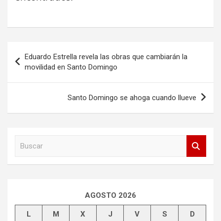
Navegación
Eduardo Estrella revela las obras que cambiarán la
de
movilidad en Santo Domingo
entradas
Santo Domingo se ahoga cuando llueve
B
u
s
c
a
r
AGOSTO 2026
L
M
X
J
V
S
D