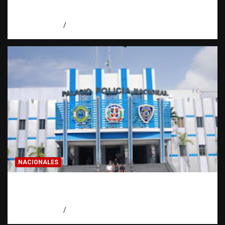
Condenan a 30 años a dos hombres por
intento de asesinato en Capotillo
agosto 7, 2026
Miguel Ferrera
NACIONALES
Homicidios en RD alcanzan su tasa más
baja en años
agosto 7, 2026
Eduardo Pérez Agüero