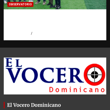
OBSERVATORIO
Investigación de una ONG sobre trata de
personas: qué puede y qué no puede hacer |
Observatorio RATT Dominicana
agosto 5, 2026
Eduardo Perez
El Vocero Dominicano