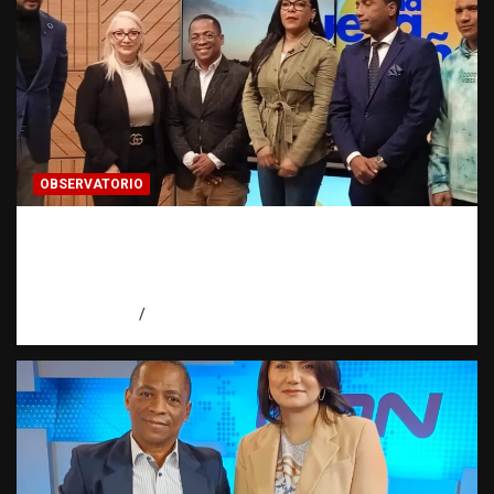
OBSERVATORIO
Estadísticas sobre trata de personas:
¿cuántas víctimas existen realmente? |
Observatorio Fundación RATT Dominicana
agosto 6, 2026
Eduardo Pérez Agüero