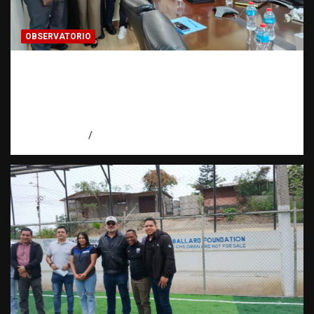
OBSERVATORIO
Cooperación interinstitucional contra la
trata de personas | DICRIM y ONG: una
alianza por las víctimas | Observatorio |
Fundación RATT
agosto 5, 2026
Eduardo Perez