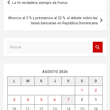
La fe verdadera siempre da frutos
de
entradas
Ahorros al 5 % y préstamos al 22 %: el debate sobre las
tasas bancarias en República Dominicana
B
u
s
c
a
r
AGOSTO 2026
L
M
X
J
V
S
D
1
2
3
4
5
6
7
8
9
10
11
12
13
14
15
16