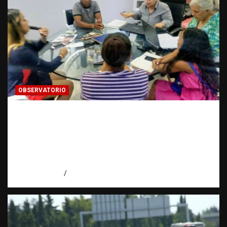
OBSERVATORIO
FUENTES CONFIDENCIALES: La
información que puede cambiar una
investigación cuando se protege
correctamente | Observatorio Fundación
RATT Dominicana
agosto 6, 2026
Eduardo Pérez Agüero