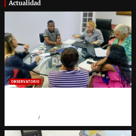
Actualidad
OBSERVATORIO
¿CUÁL ES EL PLAN? La pregunta que puede
cambiar el rumbo de una investigación |
Observatorio Fundación RATT Dominicana
agosto 7, 2026
Eduardo Pérez Agüero