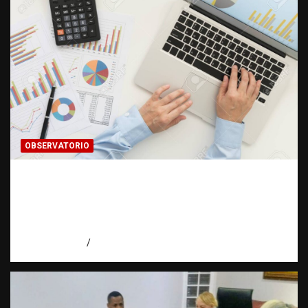
OBSERVATORIO
INFORMACIÓN CLASIFICADA: Cuando una
investigación encuentra una puerta cerrada
| Observatorio Fundación RATT
Dominicana
agosto 7, 2026
Eduardo Pérez Agüero