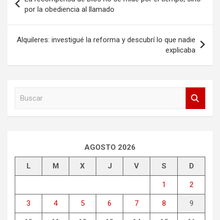
de
por la obediencia al llamado
entradas
Alquileres: investigué la reforma y descubrí lo que nadie
explicaba
B
u
s
c
a
r
AGOSTO 2026
L
M
X
J
V
S
D
1
2
3
4
5
6
7
8
9