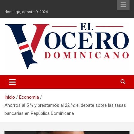
Saltar
al
domingo, agosto 9, 2026
contenido
El Vocero Dominicano
El Vocero Dominicano
Inicio
Economia
Ahorros al 5 % y préstamos al 22 %: el debate sobre las tasas
bancarias en República Dominicana