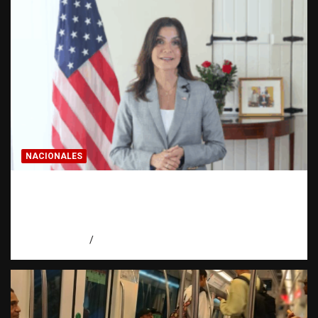
NACIONALES
Embajadora de EE. UU. responde a Aneudys
Santos y reafirma la defensa de la libertad
de expresión
agosto 7, 2026
Miguel Ferrera