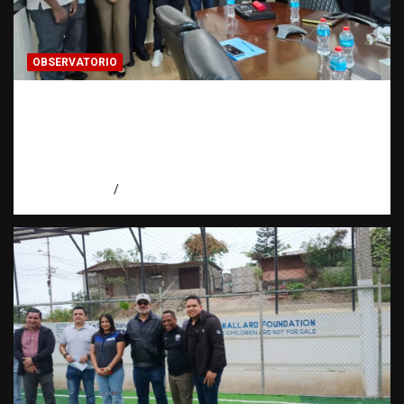
OBSERVATORIO
Cooperación interinstitucional contra la
trata de personas | DICRIM y ONG: una
alianza por las víctimas | Observatorio |
Fundación RATT
agosto 5, 2026
Eduardo Perez