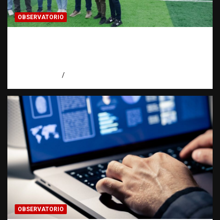
OBSERVATORIO
Investigación de una ONG sobre trata de
personas: qué puede y qué no puede hacer |
Observatorio RATT Dominicana
agosto 5, 2026
Eduardo Perez
OBSERVATORIO