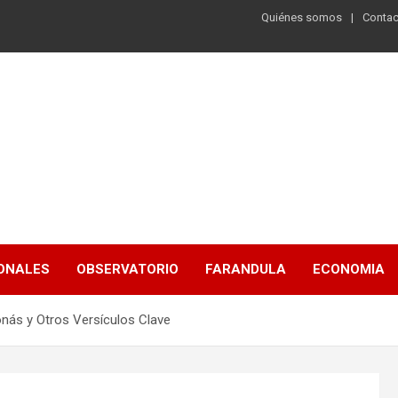
Quiénes somos
Contac
ONALES
OBSERVATORIO
FARANDULA
ECONOMIA
onás y Otros Versículos Clave