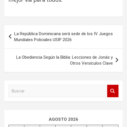
Navegación
La República Dominicana será sede de los IV Juegos
de
Mundiales Policiales USIP 2026
entradas
La Obediencia Según la Biblia: Lecciones de Jonás y
Otros Versículos Clave
B
u
s
c
a
r
AGOSTO 2026