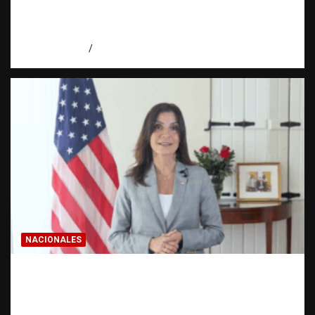
realmente? | Observatorio Fundación RATT
Dominicana
agosto 8, 2026
Eduardo Pérez Agüero
NACIONALES
Embajadora de EE. UU. responde a Aneudys
Santos y reafirma la defensa de la libertad
de expresión