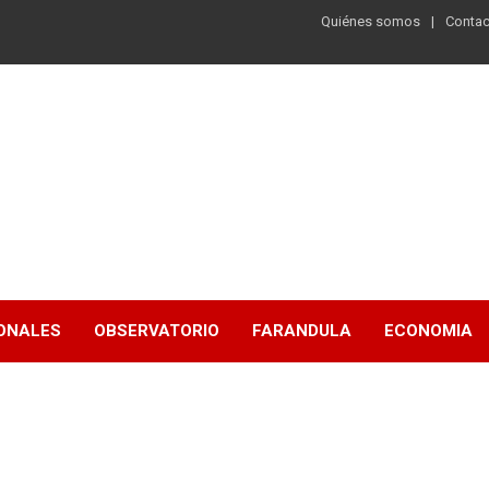
Quiénes somos
Contac
ONALES
OBSERVATORIO
FARANDULA
ECONOMIA