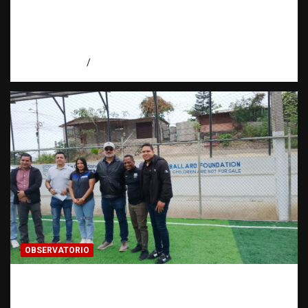
trata de personas | DICRIM y ONG: una
alianza por las víctimas | Observatorio |
Fundación RATT
agosto 5, 2026
Eduardo Perez
OBSERVATORIO
Investigación de una ONG sobre trata de
personas: qué puede y qué no puede hacer |