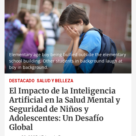
Elementary age boy being bullied outside the elementary
school building, Other students in background laugh at
boy in background.
DESTACADO
SALUD Y BELLEZA
El Impacto de la Inteligencia
Artificial en la Salud Mental y
Seguridad de Niños y
Adolescentes: Un Desafío
Global