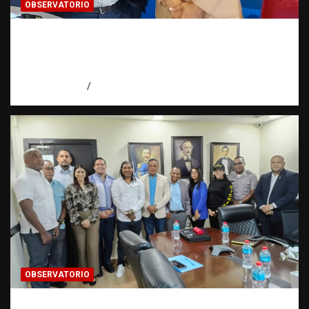
OBSERVATORIO
Periodismo de buenas prácticas contra la
trata de personas | Observatorio Fundación
RATT Dominicana
agosto 6, 2026
Eduardo Pérez Agüero
OBSERVATORIO
Cooperación interinstitucional contra la