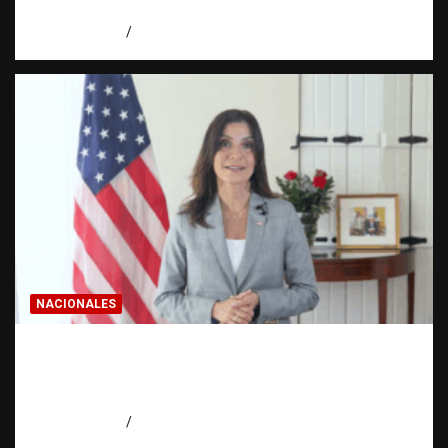
Dominicana
agosto 8, 2026
Eduardo Pérez Agüero
NACIONALES
Embajadora de EE. UU. responde a Aneudys
Santos y reafirma la defensa de la libertad
de expresión
agosto 7, 2026
Miguel Ferrera