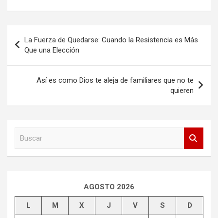
Navegación
La Fuerza de Quedarse: Cuando la Resistencia es Más
de
Que una Elección
entradas
Así es como Dios te aleja de familiares que no te
quieren
B
u
s
c
a
r
AGOSTO 2026
L
M
X
J
V
S
D