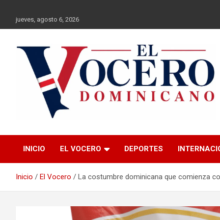
Saltar
al
jueves, agosto 6, 2026
contenido
El Vocero
El Vocero Dominicano
INICIO
EL VOCERO
DEPORTES
INTERNACI
Dominicano
Inicio
El Vocero
La costumbre dominicana que comienza co