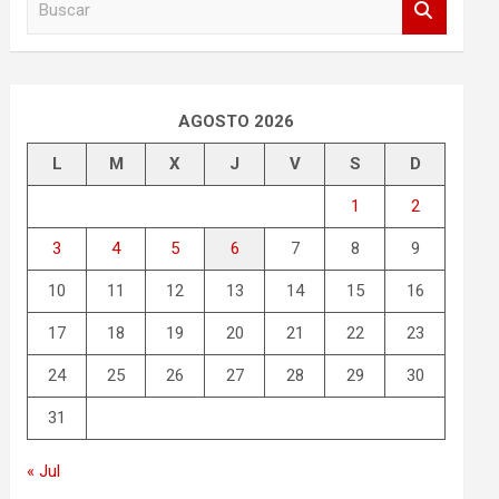
u
s
c
a
r
AGOSTO 2026
L
M
X
J
V
S
D
1
2
3
4
5
6
7
8
9
10
11
12
13
14
15
16
17
18
19
20
21
22
23
24
25
26
27
28
29
30
31
« Jul