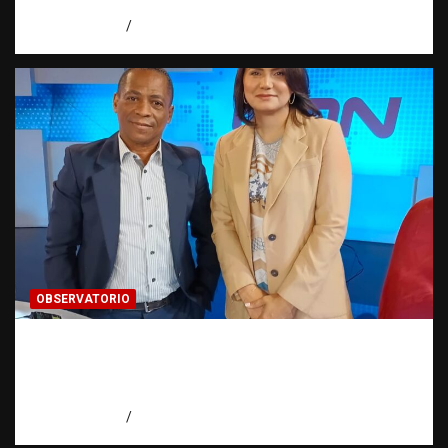
Observatorio Fundación RATT Dominicana
agosto 6, 2026
Eduardo Pérez Agüero
OBSERVATORIO
Periodismo de buenas prácticas contra la
trata de personas | Observatorio Fundación
RATT Dominicana
agosto 6, 2026
Eduardo Pérez Agüero