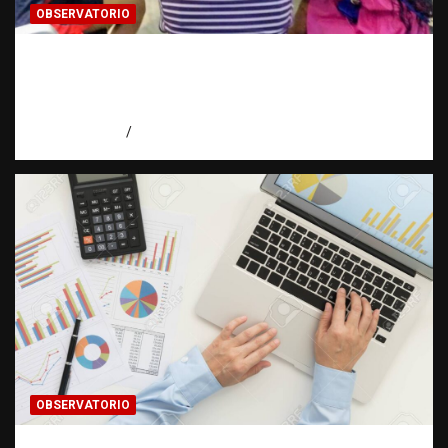
OBSERVATORIO
¿CUÁL ES EL PLAN? La pregunta que puede
cambiar el rumbo de una investigación |
Observatorio Fundación RATT Dominicana
agosto 7, 2026
Eduardo Pérez Agüero
OBSERVATORIO