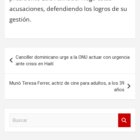
acusaciones, defendiendo los logros de su
gestión.
Navegación
Canciller dominicano urge a la ONU actuar con urgencia
de
ante crisis en Haití
entradas
Murió Teresa Ferrer, actriz de cine para adultos, a los 39
años
B
u
s
c