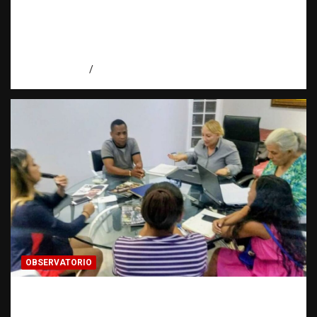
INFORMACIÓN CLASIFICADA: Cuando una
investigación encuentra una puerta cerrada
| Observatorio Fundación RATT
Dominicana
agosto 7, 2026
Eduardo Pérez Agüero
OBSERVATORIO
FUENTES CONFIDENCIALES: La
información que puede cambiar una