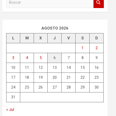
u
s
c
a
r
AGOSTO 2026
L
M
X
J
V
S
D
1
2
3
4
5
6
7
8
9
10
11
12
13
14
15
16
17
18
19
20
21
22
23
24
25
26
27
28
29
30
31
« Jul