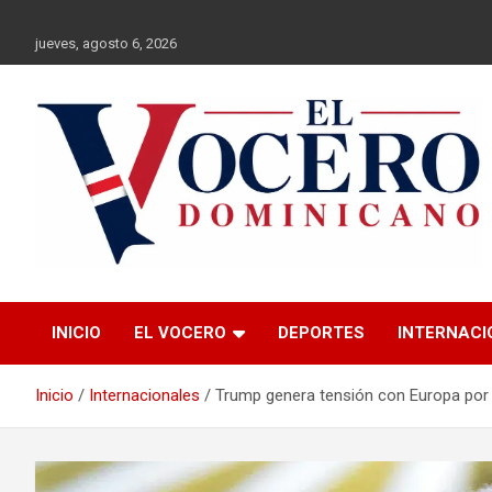
Saltar
al
jueves, agosto 6, 2026
contenido
El Vocero
El Vocero Dominicano
INICIO
EL VOCERO
DEPORTES
INTERNACI
Dominicano
Inicio
Internacionales
Trump genera tensión con Europa por 