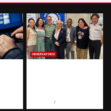
OBSERVATORIO
 prueba
Cooperación ONG y agencias
talece
internacionales | La
pregunta que nació al
ión
investigar HSI |
Observatorio Fundación
RATT Dominicana
 Agüero
agosto 5, 2026
Eduardo Pérez Agüero