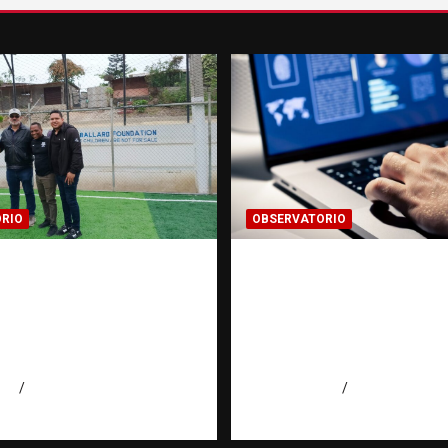
RIO
OBSERVATORIO
gación de una ONG
Evidencia digital: la
ata de personas: qué
invisible que hoy for
 qué no puede hacer |
las investigaciones |
torio RATT
Observatorio Fundac
cana
RATT Dominicana
026
Eduardo Perez
agosto 5, 2026
Eduardo Pérez