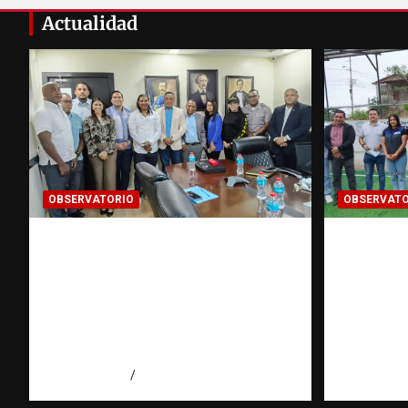
Actualidad
OBSERVATORIO
OBSERVATO
Cooperación
Investi
interinstitucional contra la
sobre tr
trata de personas | DICRIM y
puede y
ONG: una alianza por las
Observa
víctimas | Observatorio |
Domini
Fundación RATT
agosto 5, 2
agosto 5, 2026
Eduardo Perez