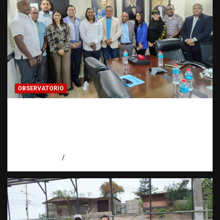
OBSERVATORIO
Cooperación interinstitucional contra la
trata de personas | DICRIM y ONG: una
alianza por las víctimas | Observatorio |
Fundación RATT
agosto 5, 2026
Eduardo Perez