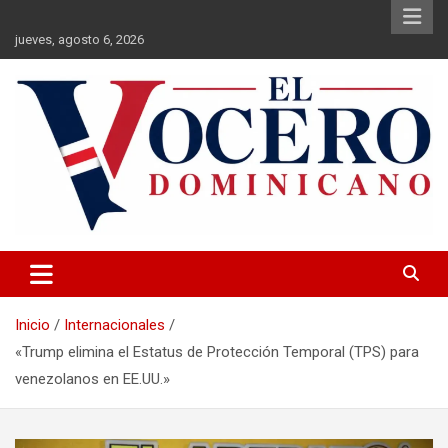
Saltar
al
jueves, agosto 6, 2026
contenido
El Vocero Dominicano
El Vocero Dominicano
Inicio
Internacionales
«Trump elimina el Estatus de Protección Temporal (TPS) para
venezolanos en EE.UU.»