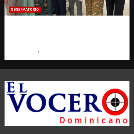
OBSERVATORIO
Cooperación ONG y agencias
internacionales | La pregunta que nació al
investigar HSI | Observatorio Fundación
RATT Dominicana
agosto 5, 2026
Eduardo Pérez Agüero