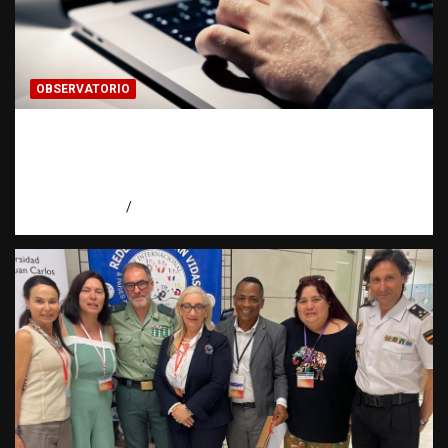
OBSERVATORIO
Evidencia digital: la prueba invisible que
hoy fortalece las investigaciones |
Observatorio Fundación RATT Dominicana
agosto 5, 2026
Eduardo Pérez Agüero