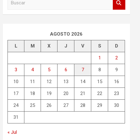
u
s
c
a
r
AGOSTO 2026
L
M
X
J
V
S
D
1
2
3
4
5
6
7
8
9
10
11
12
13
14
15
16
17
18
19
20
21
22
23
24
25
26
27
28
29
30
31
« Jul