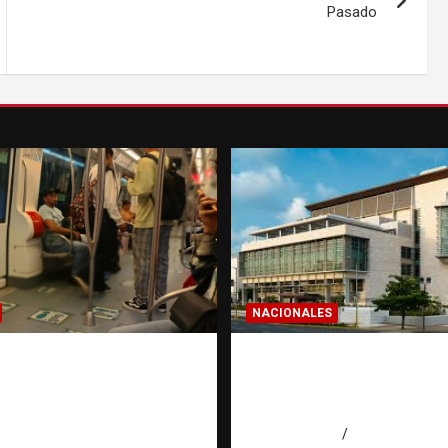
Pasado
NACIONALES
a dominicana: la
Condenan a 30 años 
a que todo
hombres por intento
ano en el exterior
asesinato en Capotill
es de invertir
agosto 7, 2026
Miguel Ferrera