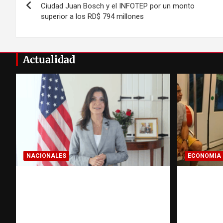
de
Ciudad Juan Bosch y el INFOTEP por un monto
superior a los RD$ 794 millones
entradas
Actualidad
NACIONALES
ECONOMIA
Embajadora de EE. UU.
Economí
responde a Aneudys Santos y
pregunt
reafirma la defensa de la
dominic
libertad de expresión
hace ant