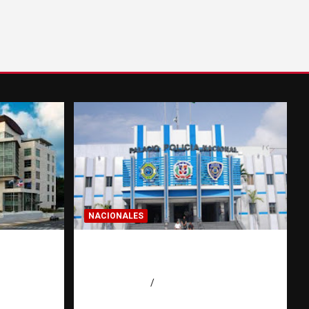
NACIONALES
a dos
Homicidios en RD alcanzan
 de
su tasa más baja en años
o
agosto 7, 2026
Eduardo Pérez Agüero