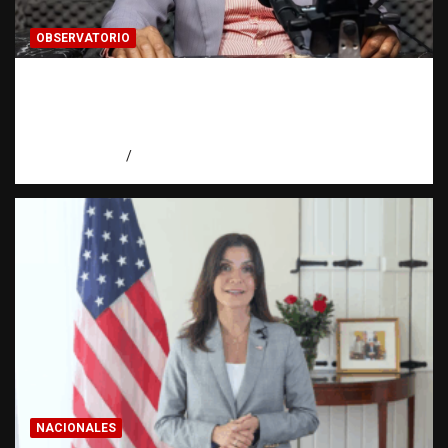
OBSERVATORIO
Activo en una investigación: ¿qué significa
realmente? | Observatorio Fundación RATT
Dominicana
agosto 8, 2026
Eduardo Pérez Agüero
NACIONALES