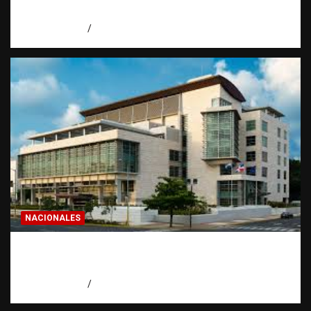
de invertir
agosto 7, 2026
Eduardo Pérez Agüero
NACIONALES
Condenan a 30 años a dos hombres por
intento de asesinato en Capotillo
agosto 7, 2026
Miguel Ferrera