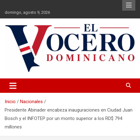
Saltar
al
domingo, agosto 9, 2026
contenido
El Vocero Dominicano
El Vocero Dominicano
Inicio
Nacionales
Presidente Abinader encabeza inauguraciones en Ciudad Juan
Bosch y el INFOTEP por un monto superior a los RD$ 794
millones