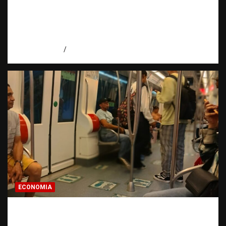
Embajadora de EE. UU. responde a Aneudys
Santos y reafirma la defensa de la libertad
de expresión
agosto 7, 2026
Miguel Ferrera
ECONOMIA
Economía dominicana: la pregunta que
todo dominicano en el exterior hace antes