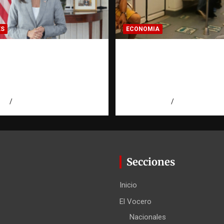
ES
ECONOMIA
ora de EE. UU.
Economía dominicana
e a Aneudys Santos y
pregunta que todo
 la defensa de la
dominicano en el ext
 de expresión
hace antes de inverti
026
Miguel Ferrera
agosto 7, 2026
Eduardo Pérez
Secciones
Inicio
El Vocero
Nacionales