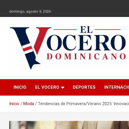
Saltar
al
domingo, agosto 9, 2026
contenido
El Vocero
El Vocero Dominicano
INICIO
EL VOCERO
DEPORTES
INTERNACI
Dominicano
Inicio
Moda
Tendencias de Primavera/Verano 2025: Innovación