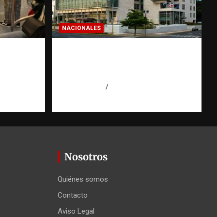
NACIONALES
: la
Condenan a 30 años a dos
hombres por intento de
erior
asesinato en Capotillo
r
agosto 7, 2026
Miguel Ferrera
 Agüero
Nosotros
Quiénes somos
Contacto
Aviso Legal