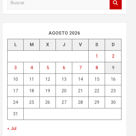
u
s
c
a
r
AGOSTO 2026
L
M
X
J
V
S
D
1
2
3
4
5
6
7
8
9
10
11
12
13
14
15
16
17
18
19
20
21
22
23
24
25
26
27
28
29
30
31
« Jul