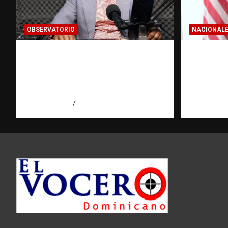
OBSERVATORIO
NACIONAL
Activo en una investigación:
Embajad
¿qué significa realmente? |
respond
Observatorio Fundación
reafirma
RATT Dominicana
libertad
agosto 8, 2026
Eduardo Pérez Agüero
agosto 7, 2