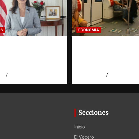
ES
ECONOMIA
ora de EE. UU.
Economía dominicana
e a Aneudys Santos y
pregunta que todo
 la defensa de la
dominicano en el ext
 de expresión
hace antes de inverti
026
Miguel Ferrera
agosto 7, 2026
Eduardo Pérez
Secciones
Inicio
El Vocero