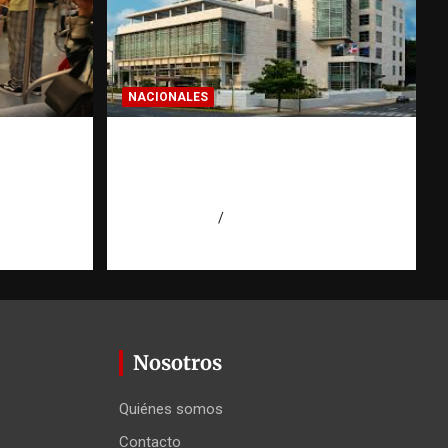
NACIONALES
: la
Condenan a 30 años a dos
hombres por intento de
erior
asesinato en Capotillo
r
agosto 7, 2026
Miguel Ferrera
 Agüero
Nosotros
Quiénes somos
Contacto