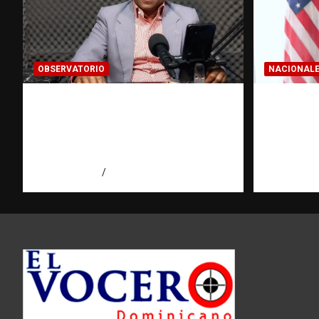
OBSERVATORIO
NACIONAL
Activo en una investigación:
Embajad
¿qué significa realmente? |
respond
Observatorio Fundación
reafirma
RATT Dominicana
libertad
agosto 8, 2026
Eduardo Pérez Agüero
agosto 7, 2