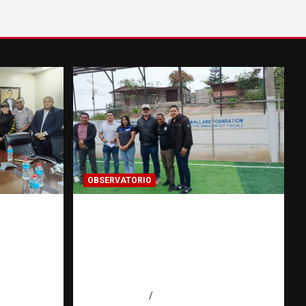
OBSERVATORIO
Investigación de una ONG
ntra la
sobre trata de personas: qué
DICRIM y
puede y qué no puede hacer |
 las
Observatorio RATT
io |
Dominicana
agosto 5, 2026
Eduardo Perez