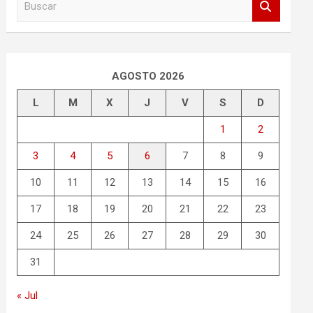
u
s
c
a
r
AGOSTO 2026
L
M
X
J
V
S
D
1
2
3
4
5
6
7
8
9
10
11
12
13
14
15
16
17
18
19
20
21
22
23
24
25
26
27
28
29
30
31
« Jul