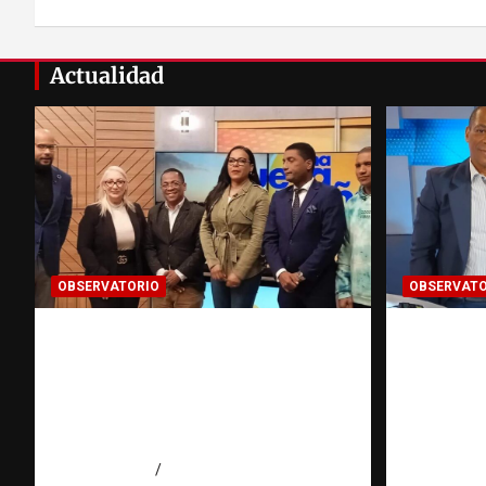
entradas
Actualidad
OBSERVATORIO
OBSERVATO
Estadísticas sobre trata de
Periodi
personas: ¿cuántas víctimas
práctica
existen realmente? |
persona
Observatorio Fundación
Fundac
RATT Dominicana
Domini
agosto 6, 2026
Eduardo Pérez Agüero
agosto 6, 2