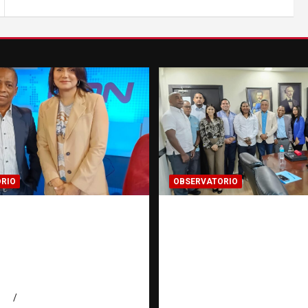
RIO
OBSERVATORIO
smo de buenas
Cooperación
s contra la trata de
interinstitucional co
s | Observatorio
trata de personas | 
ión RATT
ONG: una alianza por
cana
víctimas | Observator
Fundación RATT
026
Eduardo Pérez Agüero