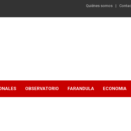
Quiénes somos
Contac
ONALES
OBSERVATORIO
FARANDULA
ECONOMIA