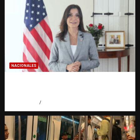
NACIONALES
Embajadora de EE. UU. responde a Aneudys
Santos y reafirma la defensa de la libertad
de expresión
agosto 7, 2026
Miguel Ferrera