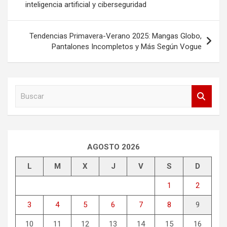
inteligencia artificial y ciberseguridad
entradas
Tendencias Primavera-Verano 2025: Mangas Globo,
Pantalones Incompletos y Más Según Vogue
B
u
s
c
a
r
AGOSTO 2026
L
M
X
J
V
S
D
1
2
3
4
5
6
7
8
9
10
11
12
13
14
15
16