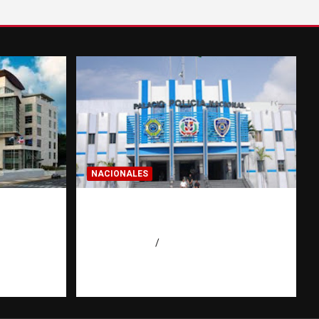
NACIONALES
a dos
Homicidios en RD alcanzan
 de
su tasa más baja en años
o
agosto 7, 2026
Eduardo Pérez Agüero