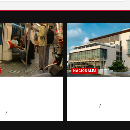
NACIONALES
a dominicana: la
Condenan a 30 años 
a que todo
hombres por intento
ano en el exterior
asesinato en Capotill
es de invertir
agosto 7, 2026
Miguel Ferrera
026
Eduardo Pérez Agüero