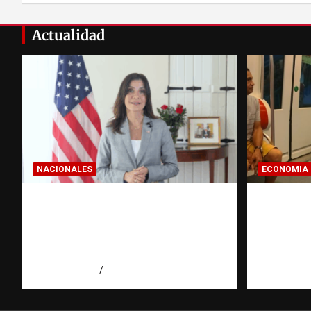
Actualidad
NACIONALES
ECONOMIA
Embajadora de EE. UU.
Economí
responde a Aneudys Santos y
pregunt
reafirma la defensa de la
dominic
libertad de expresión
hace ant
agosto 7, 2026
Miguel Ferrera
agosto 7, 2