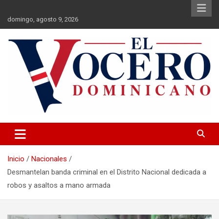
Saltar
al
domingo, agosto 9, 2026
contenido
El Vocero Dominicano
El Vocero Dominicano
Inicio
Nacionales
Desmantelan banda criminal en el Distrito Nacional dedicada a
robos y asaltos a mano armada