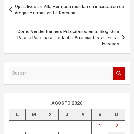
Navegación
Operativos en Villa Hermosa resultan en incautación de
de
drogas y armas en La Romana
entradas
Cómo Vender Banners Publicitarios en tu Blog: Guía
Paso a Paso para Contactar Anunciantes y Generar
Ingresos
B
u
s
c
a
r
AGOSTO 2026
L
M
X
J
V
S
D
1
2