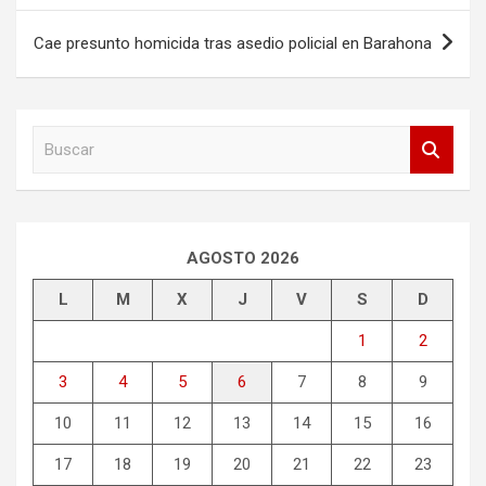
entradas
Cae presunto homicida tras asedio policial en Barahona
B
u
s
c
a
r
AGOSTO 2026
L
M
X
J
V
S
D
1
2
3
4
5
6
7
8
9
10
11
12
13
14
15
16
17
18
19
20
21
22
23