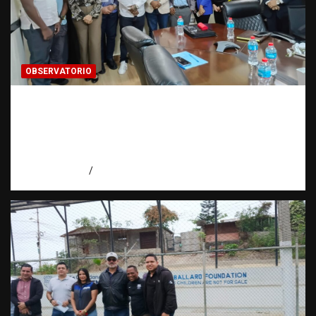
OBSERVATORIO
Cooperación interinstitucional contra la
trata de personas | DICRIM y ONG: una
alianza por las víctimas | Observatorio |
Fundación RATT
agosto 5, 2026
Eduardo Perez