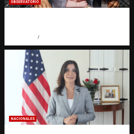
OBSERVATORIO
Activo en una investigación: ¿qué significa
realmente? | Observatorio Fundación RATT
Dominicana
agosto 8, 2026
Eduardo Pérez Agüero
NACIONALES
Embajadora de EE. UU. responde a Aneudys