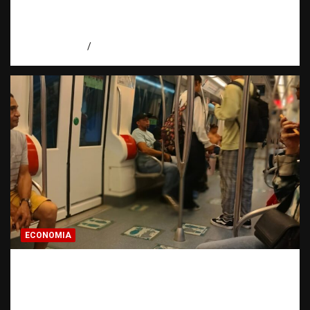
Santos y reafirma la defensa de la libertad
de expresión
agosto 7, 2026
Miguel Ferrera
ECONOMIA
Economía dominicana: la pregunta que
todo dominicano en el exterior hace antes
de invertir