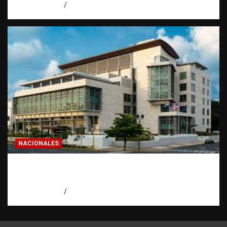
agosto 7, 2026
Eduardo Pérez Agüero
NACIONALES
Condenan a 30 años a dos hombres por
intento de asesinato en Capotillo
agosto 7, 2026
Miguel Ferrera