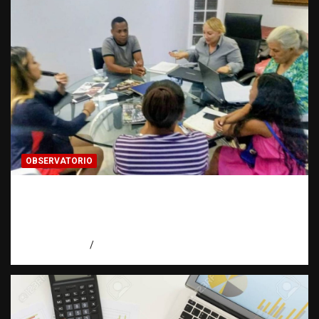
OBSERVATORIO
¿CUÁL ES EL PLAN? La pregunta que puede
cambiar el rumbo de una investigación |
Observatorio Fundación RATT Dominicana
agosto 7, 2026
Eduardo Pérez Agüero