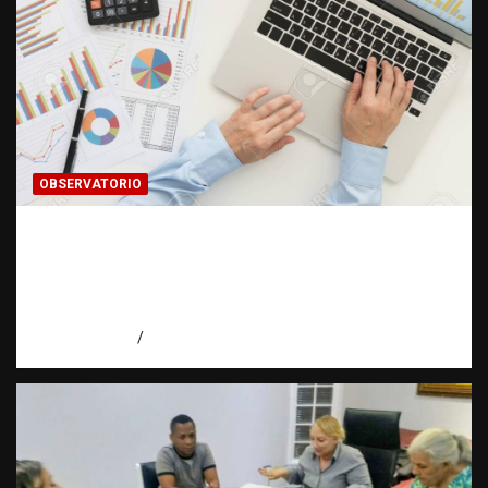
OBSERVATORIO
INFORMACIÓN CLASIFICADA: Cuando una
investigación encuentra una puerta cerrada
| Observatorio Fundación RATT
Dominicana
agosto 7, 2026
Eduardo Pérez Agüero