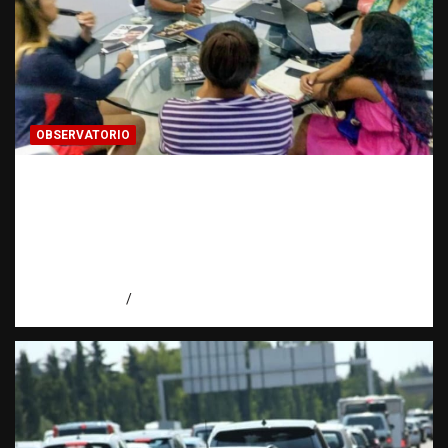
OBSERVATORIO
FUENTES CONFIDENCIALES: La
información que puede cambiar una
investigación cuando se protege
correctamente | Observatorio Fundación
RATT Dominicana
agosto 6, 2026
Eduardo Pérez Agüero