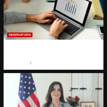
OBSERVATORIO
Cómo hacer una estadística: del dato a la
evidencia | Observatorio Fundación RATT
Dominicana
agosto 8, 2026
Eduardo Pérez Agüero