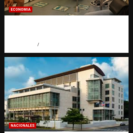
ECONOMIA
Economía dominicana: la pregunta que
todo dominicano en el exterior hace antes
de invertir
agosto 7, 2026
Eduardo Pérez Agüero
NACIONALES