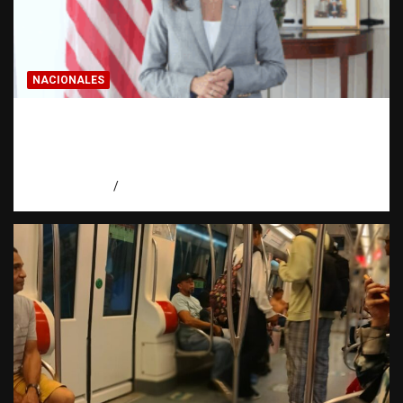
NACIONALES
Embajadora de EE. UU. responde a Aneudys
Santos y reafirma la defensa de la libertad
de expresión
agosto 7, 2026
Miguel Ferrera