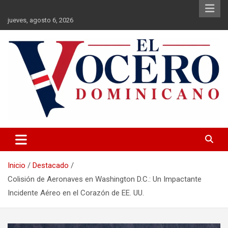
Saltar
al
jueves, agosto 6, 2026
contenido
El Vocero Dominicano
El Vocero Dominicano
Inicio
Destacado
Colisión de Aeronaves en Washington D.C.: Un Impactante
Incidente Aéreo en el Corazón de EE. UU.