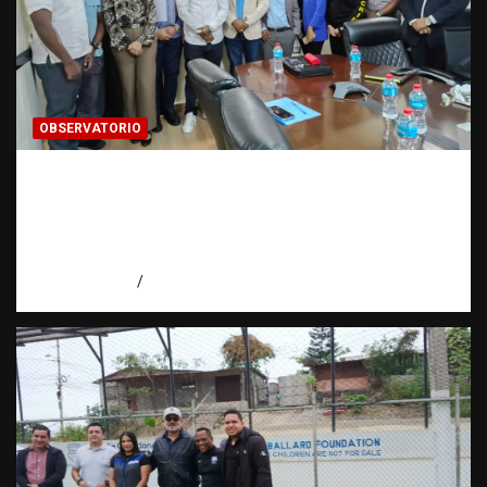
OBSERVATORIO
Cooperación interinstitucional contra la
trata de personas | DICRIM y ONG: una
alianza por las víctimas | Observatorio |
Fundación RATT
agosto 5, 2026
Eduardo Perez