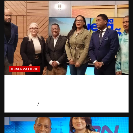
OBSERVATORIO
Estadísticas sobre trata de personas:
¿cuántas víctimas existen realmente? |
Observatorio Fundación RATT Dominicana
agosto 6, 2026
Eduardo Pérez Agüero