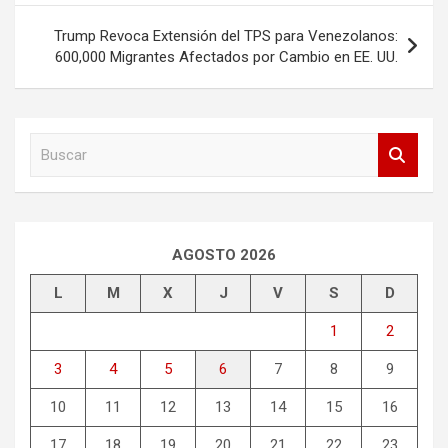
entradas
Trump Revoca Extensión del TPS para Venezolanos:
600,000 Migrantes Afectados por Cambio en EE. UU.
B
u
s
c
a
r
AGOSTO 2026
L
M
X
J
V
S
D
1
2
3
4
5
6
7
8
9
10
11
12
13
14
15
16
17
18
19
20
21
22
23