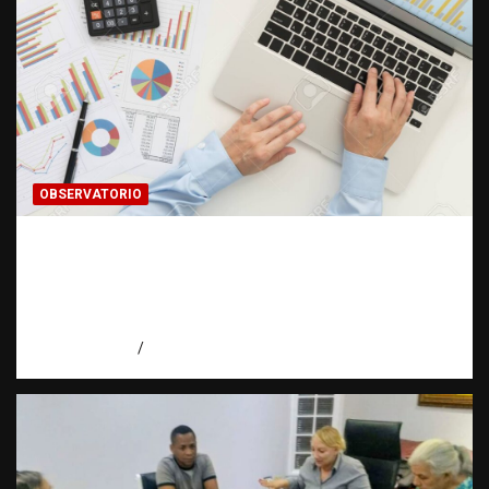
OBSERVATORIO
INFORMACIÓN CLASIFICADA: Cuando una
investigación encuentra una puerta cerrada
| Observatorio Fundación RATT
Dominicana
agosto 7, 2026
Eduardo Pérez Agüero