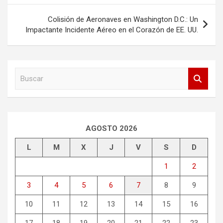
entradas
Colisión de Aeronaves en Washington D.C.: Un
Impactante Incidente Aéreo en el Corazón de EE. UU.
B
u
s
c
a
r
AGOSTO 2026
L
M
X
J
V
S
D
1
2
3
4
5
6
7
8
9
10
11
12
13
14
15
16