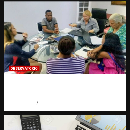
OBSERVATORIO
¿CUÁL ES EL PLAN? La pregunta que puede
cambiar el rumbo de una investigación |
Observatorio Fundación RATT Dominicana
agosto 7, 2026
Eduardo Pérez Agüero