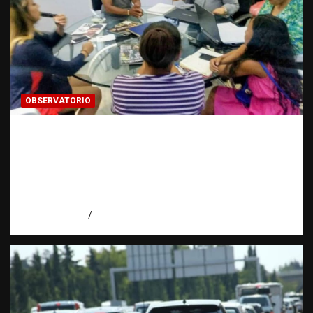
OBSERVATORIO
FUENTES CONFIDENCIALES: La
información que puede cambiar una
investigación cuando se protege
correctamente | Observatorio Fundación
RATT Dominicana
agosto 6, 2026
Eduardo Pérez Agüero