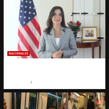
NACIONALES
Embajadora de EE. UU. responde a Aneudys
Santos y reafirma la defensa de la libertad
de expresión
agosto 7, 2026
Miguel Ferrera