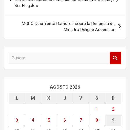
de
Ser Elegidos
entradas
MOPC Desmiente Rumores sobre la Renuncia del
Ministro Deligne Ascensión
B
u
s
c
a
r
AGOSTO 2026
L
M
X
J
V
S
D
1
2
3
4
5
6
7
8
9