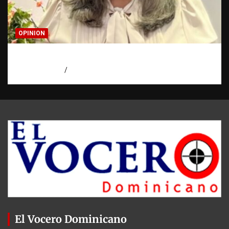
OPINION
Confía en Jehová: tu ayuda y tu escudo
agosto 7, 2026
Luz Rodriguez
El Vocero Dominicano