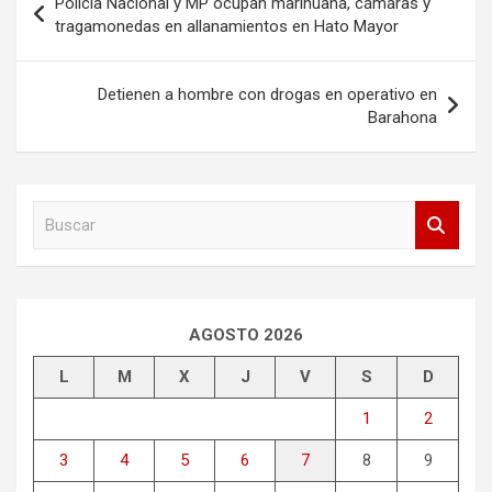
Policía Nacional y MP ocupan marihuana, cámaras y
de
tragamonedas en allanamientos en Hato Mayor
entradas
Detienen a hombre con drogas en operativo en
Barahona
B
u
s
c
a
r
AGOSTO 2026
L
M
X
J
V
S
D
1
2
3
4
5
6
7
8
9