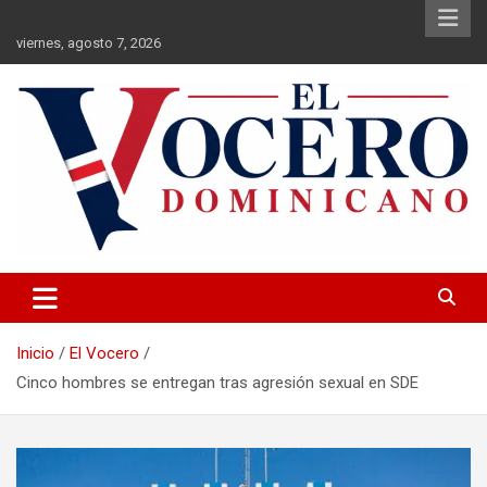
Saltar
al
viernes, agosto 7, 2026
contenido
El Vocero Dominicano
El Vocero Dominicano
Inicio
El Vocero
Cinco hombres se entregan tras agresión sexual en SDE