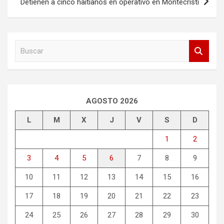
Detienen a cinco haitianos en operativo en Montecristi
B
u
s
c
a
r
AGOSTO 2026
L
M
X
J
V
S
D
1
2
3
4
5
6
7
8
9
10
11
12
13
14
15
16
17
18
19
20
21
22
23
24
25
26
27
28
29
30