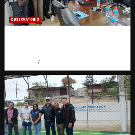
OBSERVATORIO
Cooperación interinstitucional contra la
trata de personas | DICRIM y ONG: una
alianza por las víctimas | Observatorio |
Fundación RATT
agosto 5, 2026
Eduardo Perez