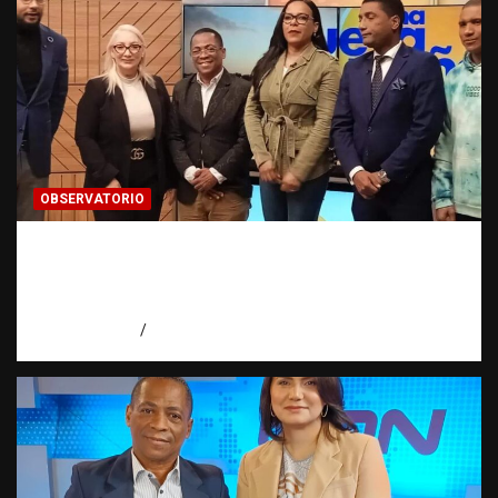
OBSERVATORIO
Estadísticas sobre trata de personas:
¿cuántas víctimas existen realmente? |
Observatorio Fundación RATT Dominicana
agosto 6, 2026
Eduardo Pérez Agüero