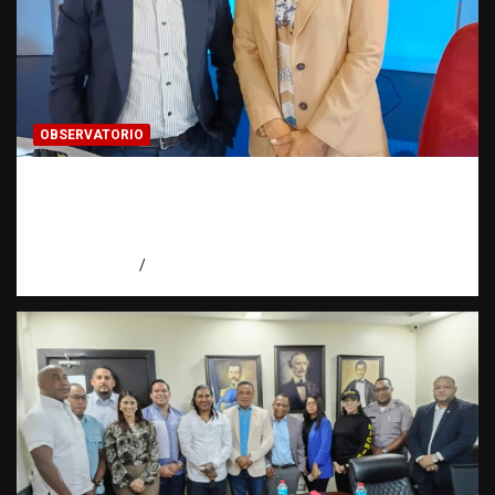
OBSERVATORIO
Periodismo de buenas prácticas contra la
trata de personas | Observatorio Fundación
RATT Dominicana
agosto 6, 2026
Eduardo Pérez Agüero