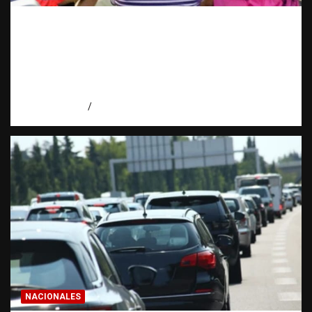
FUENTES CONFIDENCIALES: La
información que puede cambiar una
investigación cuando se protege
correctamente | Observatorio Fundación
RATT Dominicana
agosto 6, 2026
Eduardo Pérez Agüero
NACIONALES