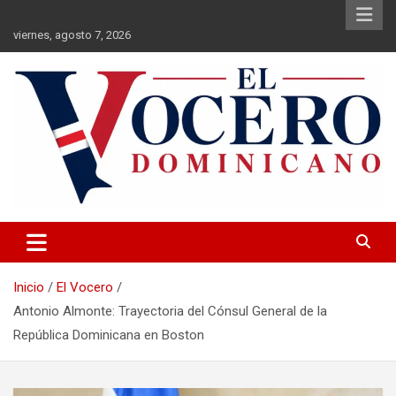
Saltar
al
viernes, agosto 7, 2026
contenido
El Vocero Dominicano
El Vocero Dominicano
Inicio
El Vocero
Antonio Almonte: Trayectoria del Cónsul General de la
República Dominicana en Boston