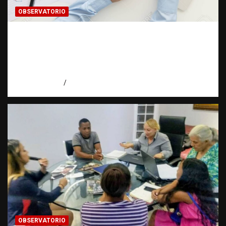
OBSERVATORIO
INFORMACIÓN CLASIFICADA: Cuando una
investigación encuentra una puerta cerrada
| Observatorio Fundación RATT
Dominicana
agosto 7, 2026
Eduardo Pérez Agüero
OBSERVATORIO