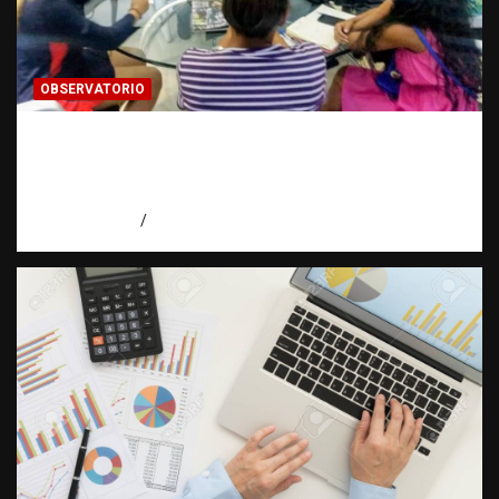
OBSERVATORIO
¿CUÁL ES EL PLAN? La pregunta que puede
cambiar el rumbo de una investigación |
Observatorio Fundación RATT Dominicana
agosto 7, 2026
Eduardo Pérez Agüero