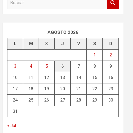
u
s
c
a
r
AGOSTO 2026
L
M
X
J
V
S
D
1
2
3
4
5
6
7
8
9
10
11
12
13
14
15
16
17
18
19
20
21
22
23
24
25
26
27
28
29
30
31
« Jul