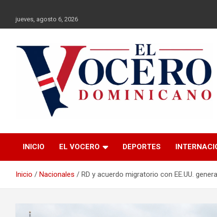
Saltar
al
jueves, agosto 6, 2026
contenido
El Vocero
El Vocero Dominicano
INICIO
EL VOCERO
DEPORTES
INTERNACI
Dominicano
Inicio
Nacionales
RD y acuerdo migratorio con EE.UU. genera