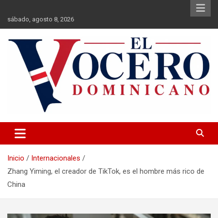
Saltar
al
sábado, agosto 8, 2026
contenido
El Vocero Dominicano
El Vocero Dominicano
Inicio
Internacionales
Zhang Yiming, el creador de TikTok, es el hombre más rico de
China