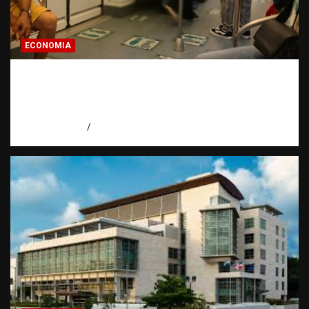
ECONOMIA
Economía dominicana: la pregunta que
todo dominicano en el exterior hace antes
de invertir
agosto 7, 2026
Eduardo Pérez Agüero