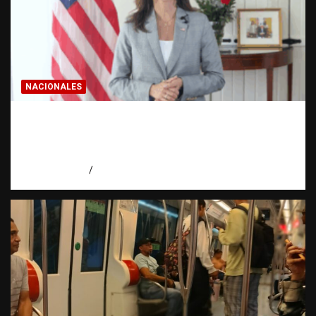
NACIONALES
Embajadora de EE. UU. responde a Aneudys
Santos y reafirma la defensa de la libertad
de expresión
agosto 7, 2026
Miguel Ferrera