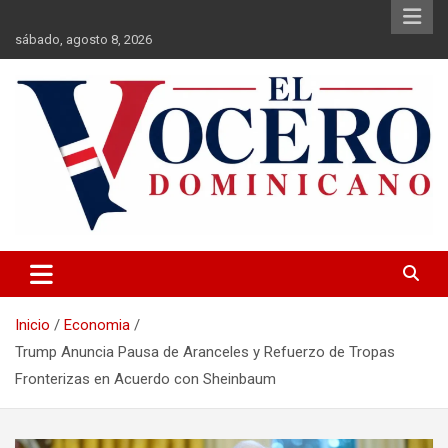
Saltar
al
sábado, agosto 8, 2026
contenido
El Vocero Dominicano
El Vocero Dominicano
Inicio
Economia
Trump Anuncia Pausa de Aranceles y Refuerzo de Tropas
Fronterizas en Acuerdo con Sheinbaum