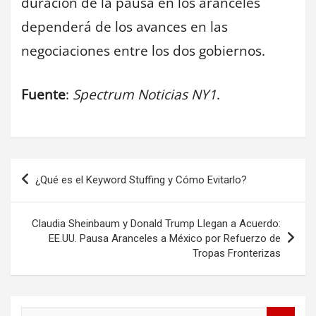
duración de la pausa en los aranceles
dependerá de los avances en las
negociaciones entre los dos gobiernos.
Fuente
:
Spectrum Noticias NY1
.
Navegación
¿Qué es el Keyword Stuffing y Cómo Evitarlo?
de
entradas
Claudia Sheinbaum y Donald Trump Llegan a Acuerdo:
EE.UU. Pausa Aranceles a México por Refuerzo de
Tropas Fronterizas
B