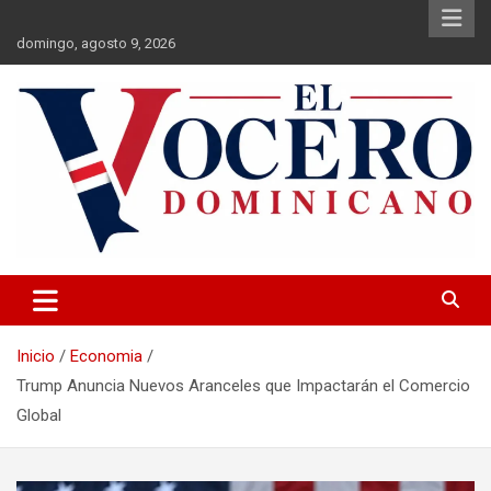
Saltar
al
domingo, agosto 9, 2026
contenido
El Vocero Dominicano
El Vocero Dominicano
Inicio
Economia
Trump Anuncia Nuevos Aranceles que Impactarán el Comercio
Global