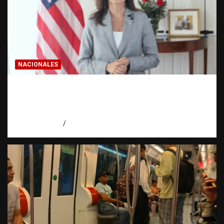
NACIONALES
Embajadora de EE. UU. responde a Aneudys
Santos y reafirma la defensa de la libertad
de expresión
agosto 7, 2026
Miguel Ferrera