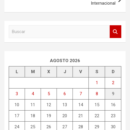
Internacional
B
u
s
c
a
r
AGOSTO 2026
L
M
X
J
V
S
D
1
2
3
4
5
6
7
8
9
10
11
12
13
14
15
16
17
18
19
20
21
22
23
24
25
26
27
28
29
30