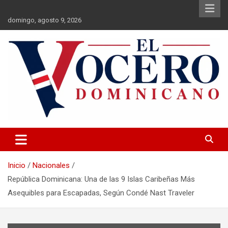
Saltar
al
domingo, agosto 9, 2026
contenido
El Vocero Dominicano
El Vocero Dominicano
Inicio
Nacionales
República Dominicana: Una de las 9 Islas Caribeñas Más
Asequibles para Escapadas, Según Condé Nast Traveler