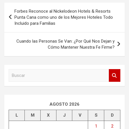
Navegación
Forbes Reconoce al Nickelodeon Hotels & Resorts
de
Punta Cana como uno de los Mejores Hoteles Todo
Incluido para Familias
entradas
Cuando las Personas Se Van: ¿Por Qué Nos Dejan y
Cómo Mantener Nuestra Fe Firme?
B
u
s
c
a
r
AGOSTO 2026
L
M
X
J
V
S
D
1
2