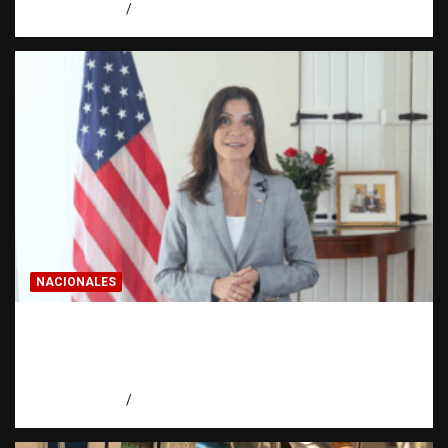
agosto 8, 2026
Eduardo Pérez Agüero
NACIONALES
Embajadora de EE. UU. responde a Aneudys
Santos y reafirma la defensa de la libertad
de expresión
agosto 7, 2026
Miguel Ferrera