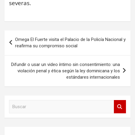
severas.
Navegación
Omega El Fuerte visita el Palacio de la Policía Nacional y
de
reafirma su compromiso social
entradas
Difundir o usar un video íntimo sin consentimiento: una
violación penal y ética según la ley dominicana y los
estándares internacionales
B
u
s
c
a
r