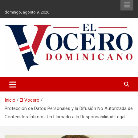
Saltar
al
domingo, agosto 9, 2026
contenido
El Vocero Dominicano
El Vocero Dominicano
Inicio
El Vocero
Protección de Datos Personales y la Difusión No Autorizada de
Contenidos Íntimos: Un Llamado a la Responsabilidad Legal