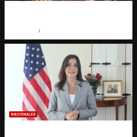
Activo en una investigación: ¿qué significa
realmente? | Observatorio Fundación RATT
Dominicana
agosto 8, 2026
Eduardo Pérez Agüero
NACIONALES
Embajadora de EE. UU. responde a Aneudys
Santos y reafirma la defensa de la libertad