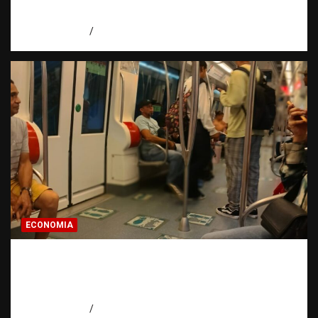
de expresión
agosto 7, 2026
Miguel Ferrera
ECONOMIA
Economía dominicana: la pregunta que
todo dominicano en el exterior hace antes
de invertir
agosto 7, 2026
Eduardo Pérez Agüero