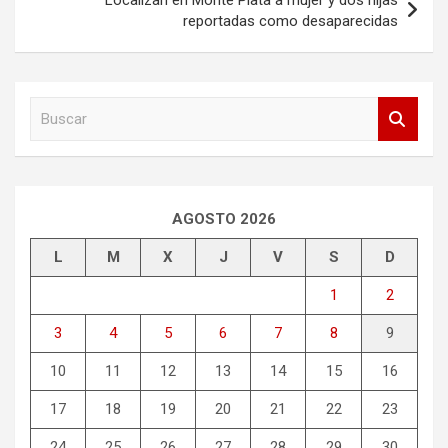
Localizan en Monte Plata a mujer y dos hijas
reportadas como desaparecidas
B
u
s
c
a
r
AGOSTO 2026
L
M
X
J
V
S
D
1
2
3
4
5
6
7
8
9
10
11
12
13
14
15
16
17
18
19
20
21
22
23
24
25
26
27
28
29
30