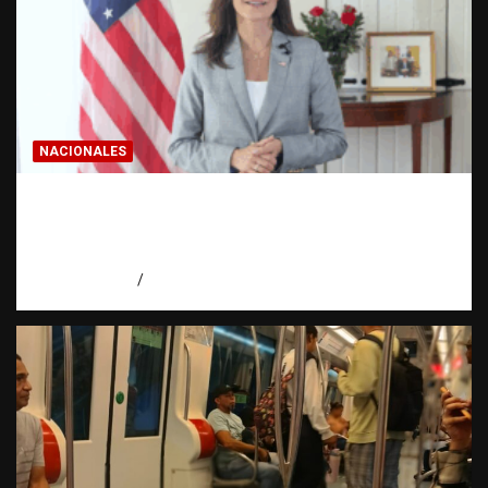
NACIONALES
Embajadora de EE. UU. responde a Aneudys
Santos y reafirma la defensa de la libertad
de expresión
agosto 7, 2026
Miguel Ferrera