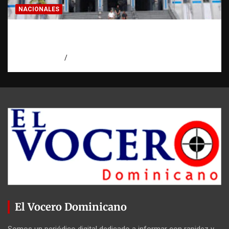
NACIONALES
Homicidios en RD alcanzan su tasa más
baja en años
agosto 7, 2026
Eduardo Pérez Agüero
El Vocero Dominicano
Somos un periódico digital dedicado a informar con rapidez y