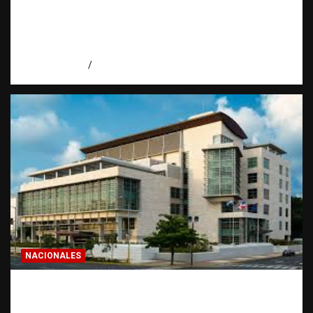
Economía dominicana: la pregunta que
todo dominicano en el exterior hace antes
de invertir
agosto 7, 2026
Eduardo Pérez Agüero
NACIONALES
Condenan a 30 años a dos hombres por
intento de asesinato en Capotillo