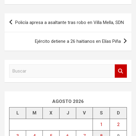
Navegación
Policía apresa a asaltante tras robo en Villa Mella, SDN
de
entradas
Ejército detiene a 26 haitianos en Elías Piña
B
u
s
c
a
r
AGOSTO 2026
L
M
X
J
V
S
D
1
2
3
4
5
6
7
8
9