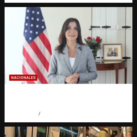
NACIONALES
Embajadora de EE. UU. responde a Aneudys
Santos y reafirma la defensa de la libertad
de expresión
agosto 7, 2026
Miguel Ferrera